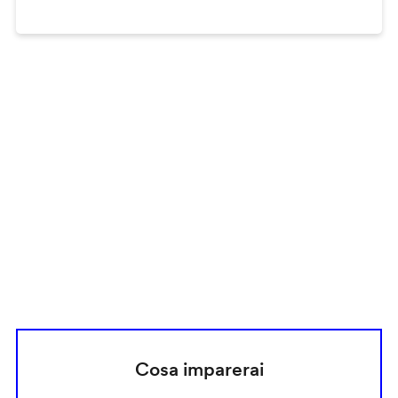
Remote
video
URL
Cosa imparerai