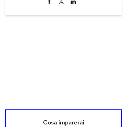
Remote
video
URL
Cosa imparerai