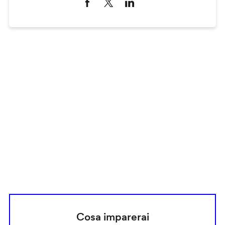
Remote
video
URL
Cosa imparerai