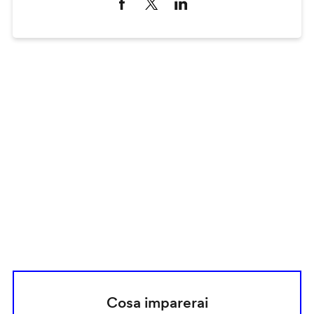
Remote
video
URL
Cosa imparerai