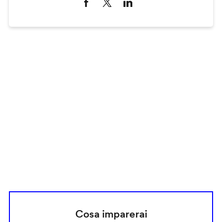
Remote
video
URL
Cosa imparerai