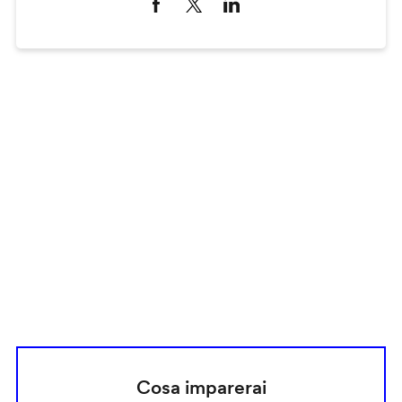
Remote
video
URL
Cosa imparerai