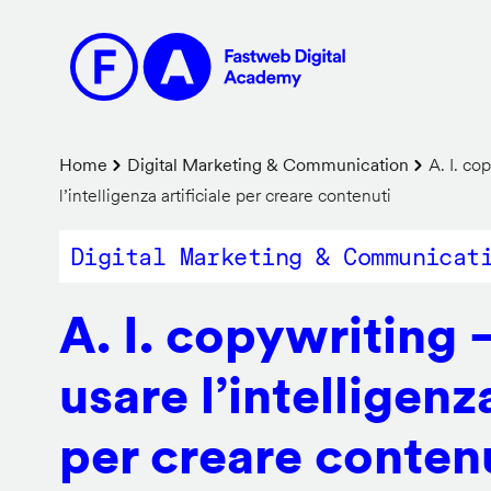
Salta
al
contenuto
principale
Briciole
Home
Digital Marketing & Communication
A. I. co
l’intelligenza artificiale per creare contenuti
di
pane
Digital Marketing & Communicat
A. I. copywriting
usare l’intelligenza
per creare conten