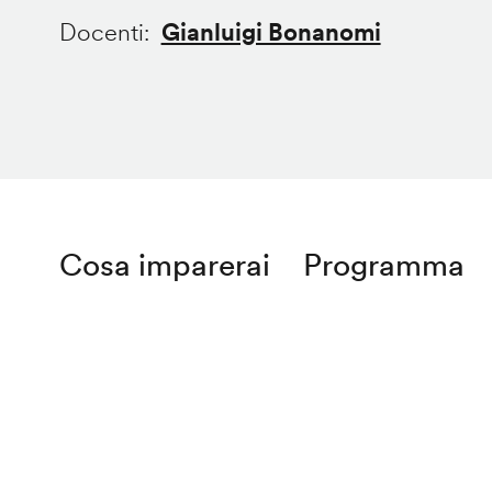
Docenti
Gianluigi Bonanomi
Cosa imparerai
Programma
Remote
video
URL