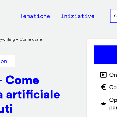
Main
Tematiche
Iniziative
navigation
pywriting – Come usare
ion
On
 – Come
Co
 artificiale
Op
uti
pa