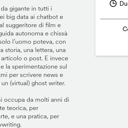
Du
da gigante in tutti i
ei big data ai chatbot e
 al suggeritore di film e
C
 a guida autonoma e chissà
: solo l’uomo poteva, con
a storia, una lettera, una
 articolo o post. E invece
, e la sperimentazione sul
tmi per scrivere news e
n (virtual) ghost writer.
si occupa da molti anni di
e teorica, per
rte, e una pratica, per
ywriting.