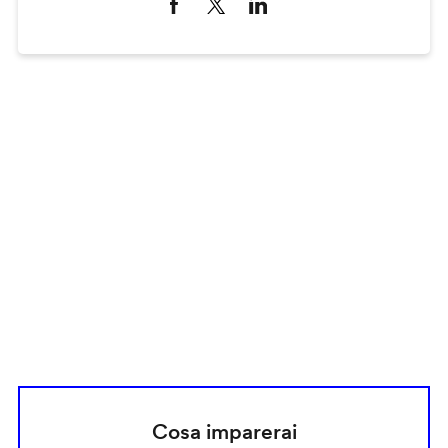
Remote
video
URL
Cosa imparerai