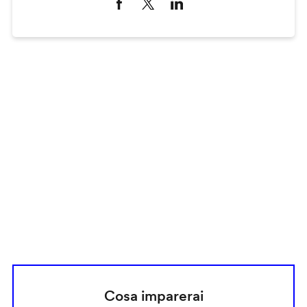
Remote
video
URL
Cosa imparerai