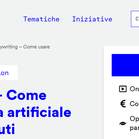
Main
Tematiche
Iniziative
navigation
pywriting – Come usare
ion
On
 – Come
Co
 artificiale
Op
uti
pa