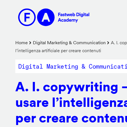
Salta
al
contenuto
principale
Briciole
Home
Digital Marketing & Communication
A. I. co
l’intelligenza artificiale per creare contenuti
di
pane
Digital Marketing & Communicat
A. I. copywriting
usare l’intelligenza
per creare conten