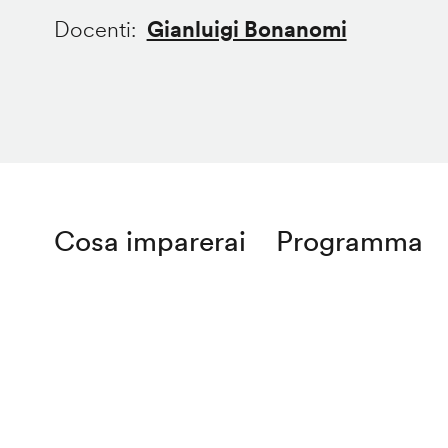
Docenti
Gianluigi Bonanomi
Cosa imparerai
Programma
Remote
video
URL