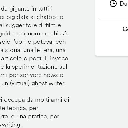
Du
da gigante in tutti i
ei big data ai chatbot e
 al suggeritore di film e
C
 a guida autonoma e chissà
: solo l’uomo poteva, con
a storia, una lettera, una
 articolo o post. E invece
, e la sperimentazione sul
tmi per scrivere news e
n (virtual) ghost writer.
si occupa da molti anni di
e teorica, per
rte, e una pratica, per
ywriting.