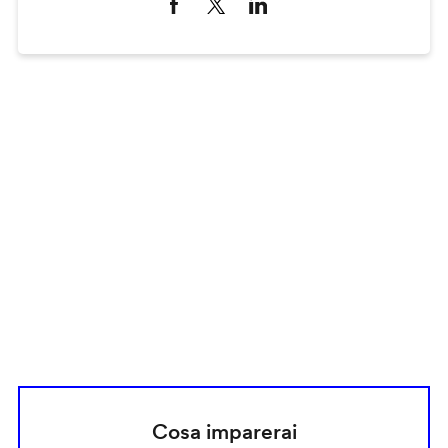
Remote
video
URL
Cosa imparerai