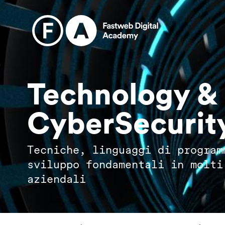
Salta
al
contenuto
principale
Technology &
CyberSecurit
Tecniche, linguaggi di program
sviluppo fondamentali in molti
aziendali