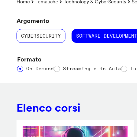
Briciole
Home
Tematiche
Technology & CyberSecurity
So
di
pane
Argomento
CYBERSECURITY
SOFTWARE DEVELOPMEN
Formato
On Demand
Streaming e in Aula
Tu
Elenco corsi