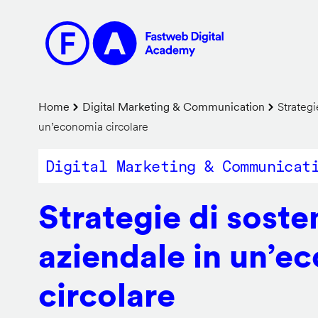
Salta
al
contenuto
principale
Briciole
Home
Digital Marketing & Communication
Strategie
un’economia circolare
di
pane
Digital Marketing & Communicat
Strategie di sosten
aziendale in un’e
circolare