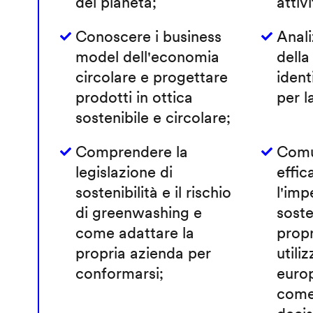
del pianeta;
attivi
Conoscere i business
Anali
model dell'economia
della
circolare e progettare
ident
prodotti in ottica
per l
sostenibile e circolare;
Comprendere la
Comu
legislazione di
effi
sostenibilità e il rischio
l'imp
di greenwashing e
soste
come adattare la
propr
propria azienda per
utili
conformarsi;
europ
come