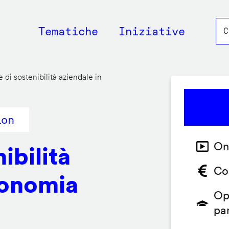
Main
Tematiche
Iniziative
navigation
 di sostenibilità aziendale in
ion
On
ibilità
Co
conomia
Op
pa