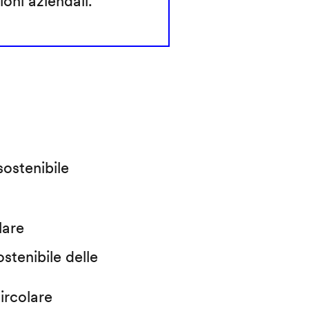
ioni aziendali.
sostenibile
lare
ostenibile delle
ircolare