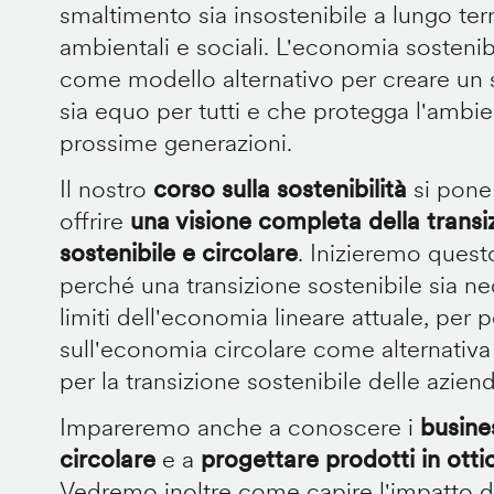
smaltimento sia insostenibile a lungo te
ambientali e sociali. L'economia sostenib
come modello alternativo per creare u
sia equo per tutti e che protegga l'ambien
prossime generazioni.
Il nostro
corso sulla sostenibilità
si pone
offrire
una visione completa della trans
sostenibile e circolare
. Inizieremo quest
perché una transizione sostenibile sia ne
limiti dell'economia lineare attuale, per 
sull'economia circolare come alternativa 
per la transizione sostenibile delle azien
Impareremo anche a conoscere i
busine
circolare
e a
progettare prodotti in ottic
Vedremo inoltre come capire l'impatto de