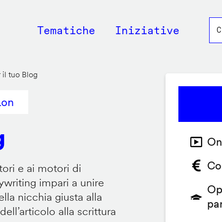
Main
Tematiche
Iniziative
navigation
il tuo Blog
ion
g
On
Co
tori e ai motori di
writing impari a unire
Op
lla nicchia giusta alla
pa
ell’articolo alla scrittura