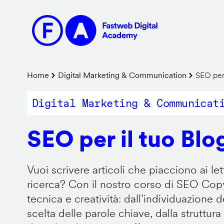
Salta
al
contenuto
principale
Briciole
Home
Digital Marketing & Communication
SEO per 
di
Digital Marketing & Communicat
pane
SEO per il tuo Blo
Vuoi scrivere articoli che piacciono ai let
ricerca? Con il nostro corso di SEO Copy
tecnica e creatività: dall’individuazione de
scelta delle parole chiave, dalla struttura d