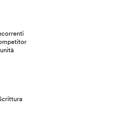
ncorrenti
competitor
unità
crittura