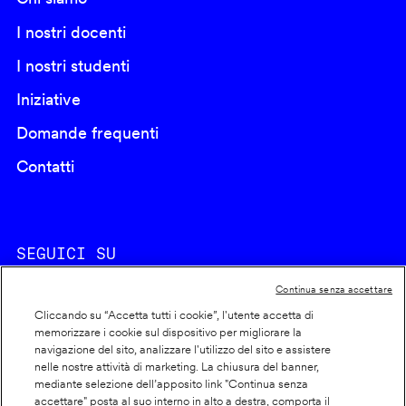
I nostri docenti
I nostri studenti
Iniziative
Domande frequenti
Contatti
SEGUICI SU
Continua senza accettare
Cliccando su “Accetta tutti i cookie”, l'utente accetta di
memorizzare i cookie sul dispositivo per migliorare la
navigazione del sito, analizzare l'utilizzo del sito e assistere
nelle nostre attività di marketing. La chiusura del banner,
Footer
Cookie policy
mediante selezione dell’apposito link "Continua senza
accettare" posta al suo interno in alto a destra, comporta il