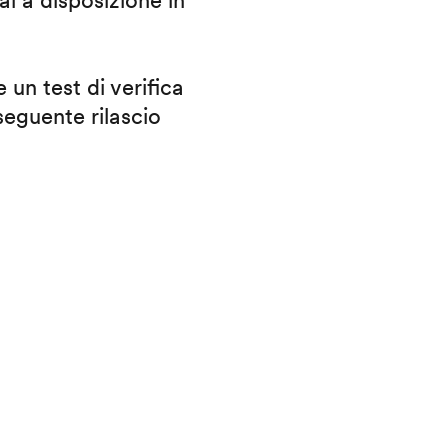
ai a disposizione in
 un test di verifica
eguente rilascio