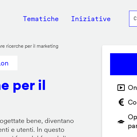
Main
Tematiche
Iniziative
navigation
re ricerche per il marketing
ion
e per il
On
Co
Op
ogettate bene, diventano
pa
nti e utenti. In questo