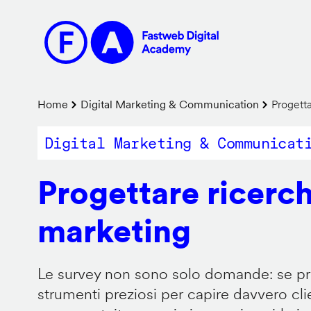
Salta
al
contenuto
principale
Briciole
Home
Digital Marketing & Communication
Progetta
di
Digital Marketing & Communicat
pane
Progettare ricerch
marketing
Le survey non sono solo domande: se pr
strumenti preziosi per capire davvero clie