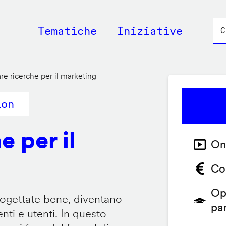
Main
Tematiche
Iniziative
navigation
re ricerche per il marketing
ion
e per il
On
Co
Op
ogettate bene, diventano
pa
nti e utenti. In questo