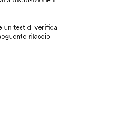
ai a disposizione in
 un test di verifica
eguente rilascio