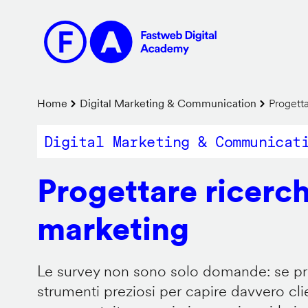
Salta
al
contenuto
principale
Briciole
Home
Digital Marketing & Communication
Progetta
di
Digital Marketing & Communicat
pane
Progettare ricerch
marketing
Le survey non sono solo domande: se pr
strumenti preziosi per capire davvero clie