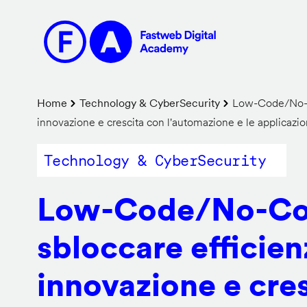
Salta
al
contenuto
principale
Briciole
Home
Technology & CyberSecurity
Low-Code/No-Co
innovazione e crescita con l'automazione e le applicazi
di
pane
Technology & CyberSecurity
Low-Code/No-Co
sbloccare efficien
innovazione e cre