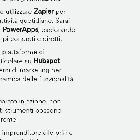
 utilizzare
Zapier
per
ttività quotidiane. Sarai
n
PowerApps
, esplorando
pi concreti e diretti.
 piattaforme di
rticolare su
Hubspot
.
rni di marketing per
ramica delle funzionalità
parato in azione, con
i strumenti possono
erente.
n imprenditore alle prime