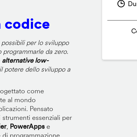
Du
a codice
C
ossibili per lo sviluppo
 o programmarle da zero.
e
alternative low-
 potere dello sviluppo a
rogettato come
nte al mondo
plicazioni. Pensato
i strumenti essenziali per
er
,
PowerApps
e
e di programmazione.