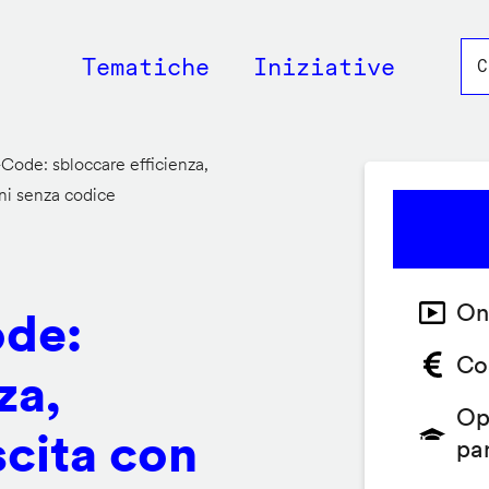
Main
Tematiche
Iniziative
navigation
de: sbloccare efficienza,
oni senza codice
On
de:
Co
za,
Op
scita con
pa