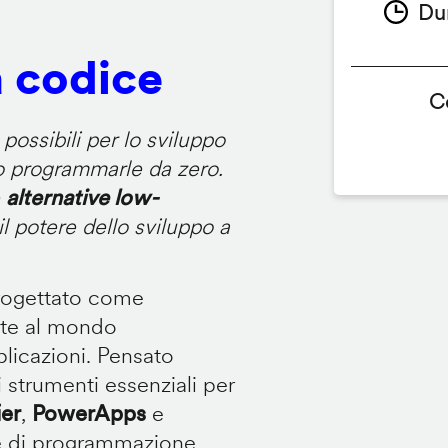
Du
a codice
C
ossibili per lo sviluppo
 o programmarle da zero.
e
alternative low-
 potere dello sviluppo a
rogettato come
nte al mondo
plicazioni. Pensato
i strumenti essenziali per
er
,
PowerApps
e
e di programmazione.