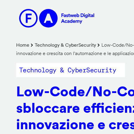
Salta
al
contenuto
principale
Briciole
Home
Technology & CyberSecurity
Low-Code/No-Co
innovazione e crescita con l'automazione e le applicazi
di
pane
Technology & CyberSecurity
Low-Code/No-Co
sbloccare efficien
innovazione e cre