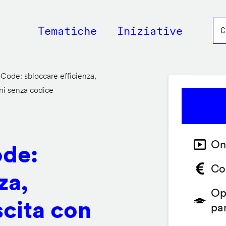
Main
Tematiche
Iniziative
navigation
de: sbloccare efficienza,
oni senza codice
On
de:
Co
za,
Op
scita con
pa