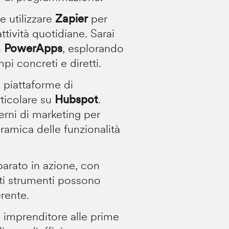
 utilizzare
Zapier
per
ttività quotidiane. Sarai
n
PowerApps
, esplorando
pi concreti e diretti.
 piattaforme di
rticolare su
Hubspot
.
rni di marketing per
ramica delle funzionalità
parato in azione, con
i strumenti possono
erente.
n imprenditore alle prime