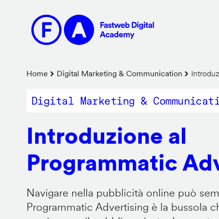
Salta
al
contenuto
principale
Briciole
Home
Digital Marketing & Communication
Introduz
di
Digital Marketing & Communicat
pane
Introduzione al
Programmatic Adv
Navigare nella pubblicità online può sem
Programmatic Advertising è la bussola che 