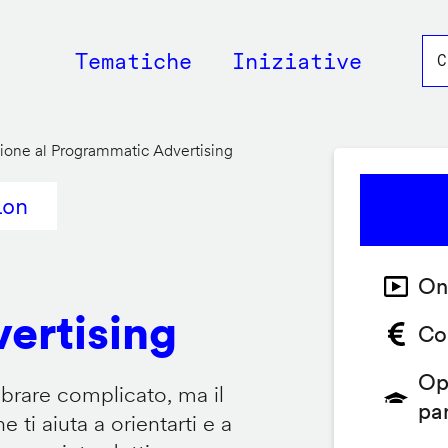
Main
Tematiche
Iniziative
navigation
ione al Programmatic Advertising
ion
On
ertising
Co
Op
brare complicato, ma il
pa
ti aiuta a orientarti e a