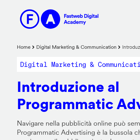
Salta
al
contenuto
principale
Briciole
Home
Digital Marketing & Communication
Introduz
di
Digital Marketing & Communicat
pane
Introduzione al
Programmatic Adv
Navigare nella pubblicità online può sem
Programmatic Advertising è la bussola che 