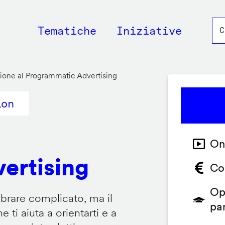
Main
Tematiche
Iniziative
navigation
ione al Programmatic Advertising
ion
On
ertising
Co
Op
brare complicato, ma il
pa
ti aiuta a orientarti e a