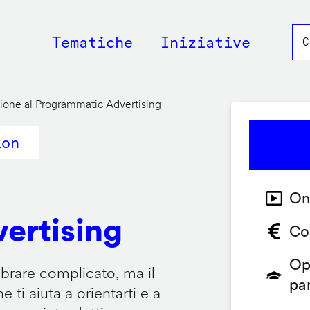
Main
Tematiche
Iniziative
navigation
ione al Programmatic Advertising
ion
On
ertising
Co
Op
brare complicato, ma il
pa
ti aiuta a orientarti e a