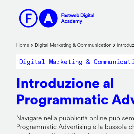
Salta
al
contenuto
principale
Briciole
Home
Digital Marketing & Communication
Introduz
di
Digital Marketing & Communicat
pane
Introduzione al
Programmatic Adv
Navigare nella pubblicità online può sem
Programmatic Advertising è la bussola che 