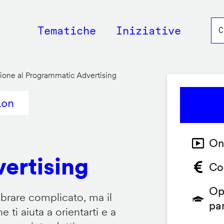
Main
Tematiche
Iniziative
navigation
ione al Programmatic Advertising
ion
On
ertising
Co
Op
brare complicato, ma il
pa
ti aiuta a orientarti e a