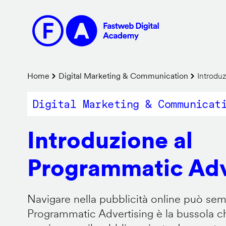
Salta
al
contenuto
principale
Briciole
Home
Digital Marketing & Communication
Introduz
di
Digital Marketing & Communicat
pane
Introduzione al
Programmatic Adv
Navigare nella pubblicità online può sem
Programmatic Advertising è la bussola che 