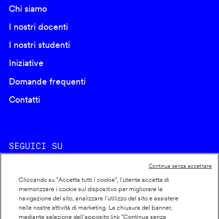
Chi siamo
I nostri docenti
I nostri studenti
Iniziative
Domande frequenti
Contatti
SEGUICI SU
Continua senza accettare
Cliccando su “Accetta tutti i cookie”, l'utente accetta di
memorizzare i cookie sul dispositivo per migliorare la
navigazione del sito, analizzare l'utilizzo del sito e assistere
nelle nostre attività di marketing. La chiusura del banner,
Footer
Cookie policy
mediante selezione dell’apposito link "Continua senza