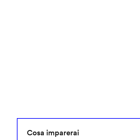
video
URL
Cosa imparerai