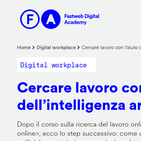
Salta
al
contenuto
principale
Briciole
Home
Digital workplace
Cercare lavoro con l’aiuto de
di
Digital workplace
pane
Cercare lavoro con
dell’intelligenza ar
Dopo il corso sulla ricerca del lavoro onl
online
>, ecco lo step successivo: come us