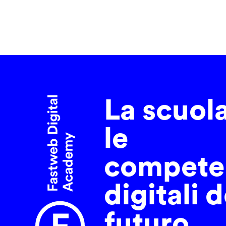
La scuol
le
compete
digitali d
futuro