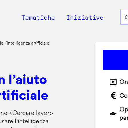
Main
Tematiche
Iniziative
navigation
ll’intelligenza artificiale
 l’aiuto
On
tificiale
Co
Op
ine <
Cercare lavoro
pa
are l’intelligenza