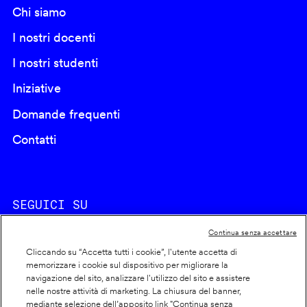
Chi siamo
I nostri docenti
I nostri studenti
Iniziative
Domande frequenti
Contatti
SEGUICI SU
Continua senza accettare
Cliccando su “Accetta tutti i cookie”, l'utente accetta di
memorizzare i cookie sul dispositivo per migliorare la
navigazione del sito, analizzare l'utilizzo del sito e assistere
nelle nostre attività di marketing. La chiusura del banner,
Footer
Cookie policy
mediante selezione dell’apposito link "Continua senza