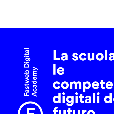
La scuol
le
compete
digitali d
futuro