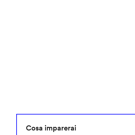
video
URL
Cosa imparerai