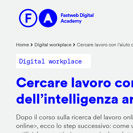
Salta
al
contenuto
principale
Briciole
Home
Digital workplace
Cercare lavoro con l’aiuto de
di
Digital workplace
pane
Cercare lavoro con
dell’intelligenza ar
Dopo il corso sulla ricerca del lavoro onl
online
>, ecco lo step successivo: come us