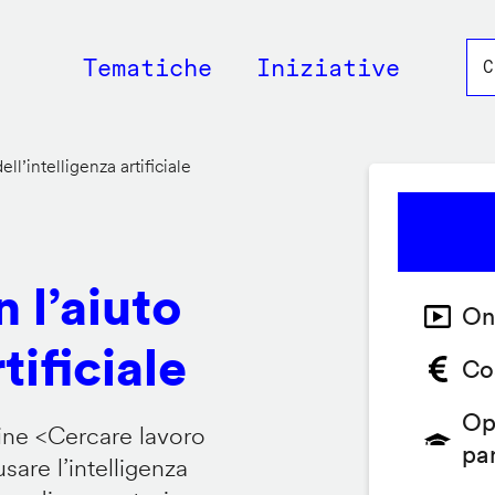
Main
Tematiche
Iniziative
navigation
ll’intelligenza artificiale
 l’aiuto
On
tificiale
Co
Op
ine <
Cercare lavoro
pa
are l’intelligenza