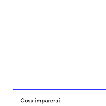
video
URL
Cosa imparerai