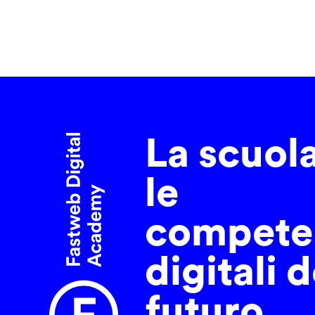
La scuol
le
compete
digitali d
futuro