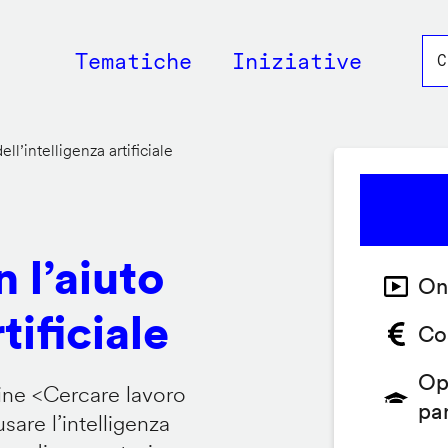
Main
Tematiche
Iniziative
navigation
ll’intelligenza artificiale
 l’aiuto
On
tificiale
Co
Op
ine <
Cercare lavoro
pa
are l’intelligenza