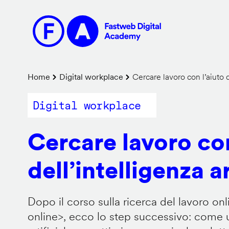
Salta
al
contenuto
principale
Briciole
Home
Digital workplace
Cercare lavoro con l’aiuto de
di
Digital workplace
pane
Cercare lavoro con
dell’intelligenza ar
Dopo il corso sulla ricerca del lavoro onl
online
>, ecco lo step successivo: come us