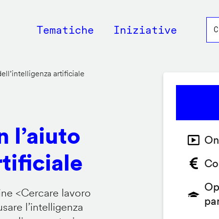
Main
Tematiche
Iniziative
navigation
ll’intelligenza artificiale
 l’aiuto
On
tificiale
Co
Op
ine <
Cercare lavoro
pa
are l’intelligenza