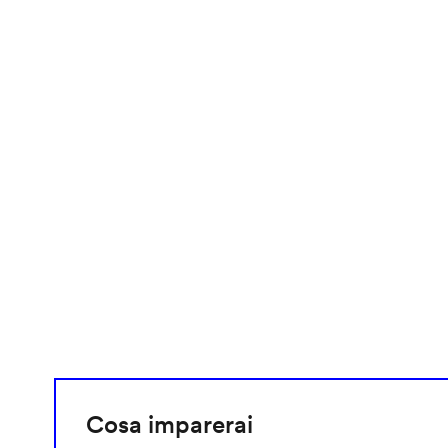
video
URL
Cosa imparerai