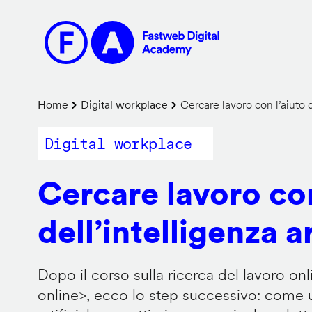
Salta
al
contenuto
principale
Briciole
Home
Digital workplace
Cercare lavoro con l’aiuto de
di
Digital workplace
pane
Cercare lavoro con
dell’intelligenza ar
Dopo il corso sulla ricerca del lavoro onl
online
>, ecco lo step successivo: come us