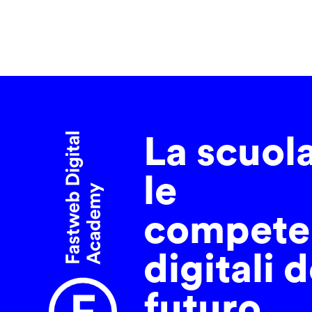
La scuol
le
compete
digitali d
futuro