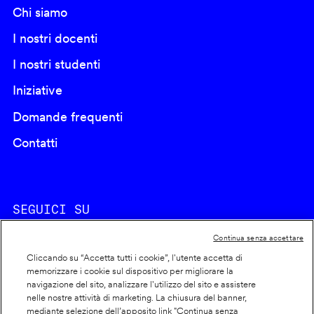
Chi siamo
I nostri docenti
I nostri studenti
Iniziative
Domande frequenti
Contatti
SEGUICI SU
Continua senza accettare
Cliccando su “Accetta tutti i cookie”, l'utente accetta di
memorizzare i cookie sul dispositivo per migliorare la
navigazione del sito, analizzare l'utilizzo del sito e assistere
nelle nostre attività di marketing. La chiusura del banner,
Footer
Cookie policy
mediante selezione dell’apposito link "Continua senza