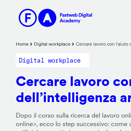
Salta
al
contenuto
principale
Briciole
Home
Digital workplace
Cercare lavoro con l’aiuto de
di
Digital workplace
pane
Cercare lavoro con
dell’intelligenza ar
Dopo il corso sulla ricerca del lavoro onl
online
>, ecco lo step successivo: come us