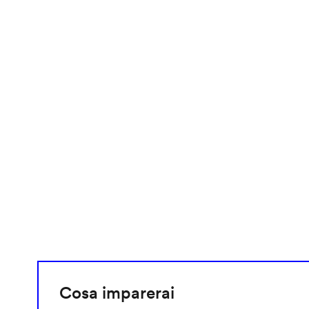
video
URL
Cosa imparerai