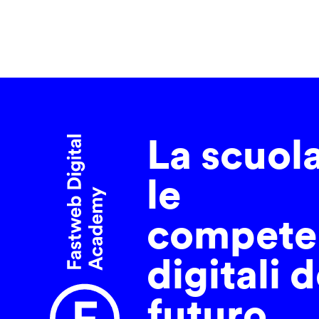
La scuol
le
compete
digitali d
futuro