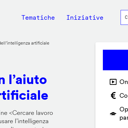
Main
Tematiche
Iniziative
navigation
ll’intelligenza artificiale
 l’aiuto
On
tificiale
Co
Op
ine <
Cercare lavoro
pa
are l’intelligenza