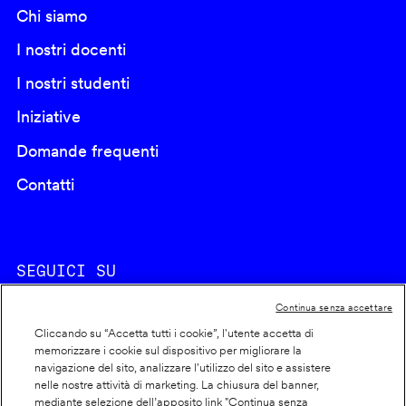
Chi siamo
I nostri docenti
I nostri studenti
Iniziative
Domande frequenti
Contatti
SEGUICI SU
Continua senza accettare
Cliccando su “Accetta tutti i cookie”, l'utente accetta di
memorizzare i cookie sul dispositivo per migliorare la
navigazione del sito, analizzare l'utilizzo del sito e assistere
nelle nostre attività di marketing. La chiusura del banner,
Footer
Cookie policy
mediante selezione dell’apposito link "Continua senza