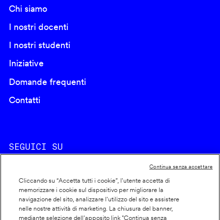
Chi siamo
I nostri docenti
I nostri studenti
Iniziative
Domande frequenti
Contatti
SEGUICI SU
Continua senza accettare
Cliccando su “Accetta tutti i cookie”, l'utente accetta di
memorizzare i cookie sul dispositivo per migliorare la
navigazione del sito, analizzare l'utilizzo del sito e assistere
nelle nostre attività di marketing. La chiusura del banner,
Footer
Cookie policy
mediante selezione dell’apposito link "Continua senza