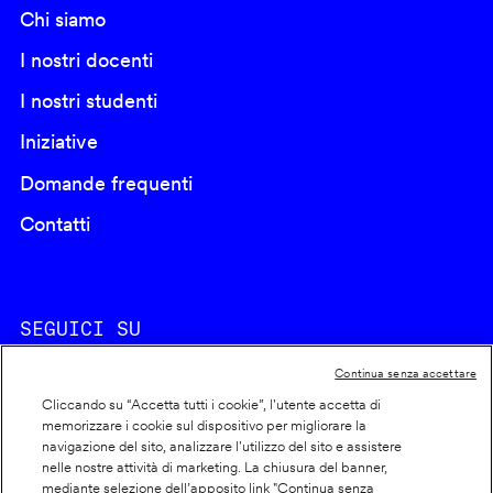
Chi siamo
I nostri docenti
I nostri studenti
Iniziative
Domande frequenti
Contatti
SEGUICI SU
Continua senza accettare
Cliccando su “Accetta tutti i cookie”, l'utente accetta di
memorizzare i cookie sul dispositivo per migliorare la
navigazione del sito, analizzare l'utilizzo del sito e assistere
nelle nostre attività di marketing. La chiusura del banner,
Footer
Cookie policy
mediante selezione dell’apposito link "Continua senza