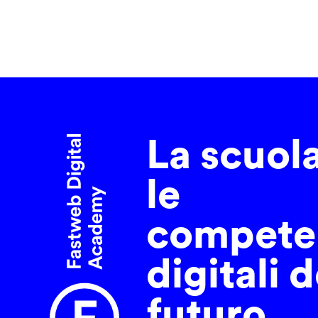
La scuol
le
compete
digitali d
futuro