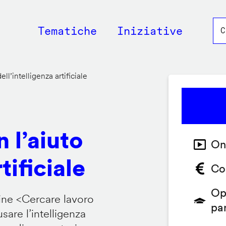
Main
Tematiche
Iniziative
navigation
ll’intelligenza artificiale
 l’aiuto
On
tificiale
Co
Op
ine <
Cercare lavoro
pa
are l’intelligenza