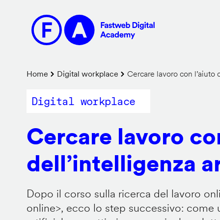
Salta
al
contenuto
principale
Briciole
Home
Digital workplace
Cercare lavoro con l’aiuto de
di
Digital workplace
pane
Cercare lavoro con
dell’intelligenza ar
Dopo il corso sulla ricerca del lavoro onl
online
>, ecco lo step successivo: come us