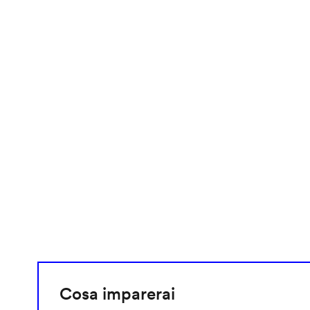
video
URL
Cosa imparerai