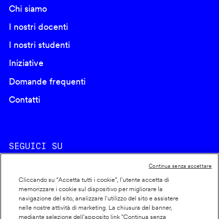
Chi siamo
I nostri docenti
I nostri studenti
Iniziative
Domande frequenti
Contatti
SEGUICI SU
Continua senza accettare
Cliccando su “Accetta tutti i cookie”, l'utente accetta di
memorizzare i cookie sul dispositivo per migliorare la
navigazione del sito, analizzare l'utilizzo del sito e assistere
nelle nostre attività di marketing. La chiusura del banner,
Footer
Cookie policy
mediante selezione dell’apposito link "Continua senza