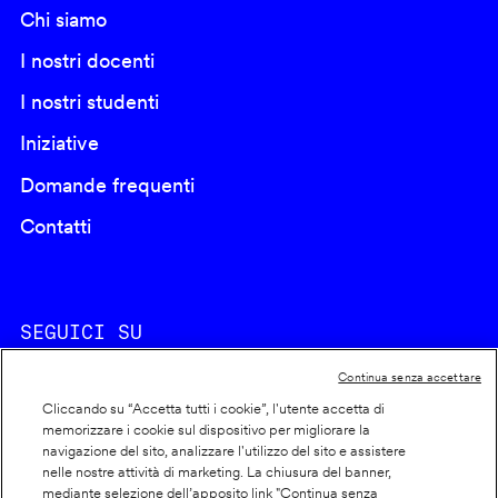
Chi siamo
I nostri docenti
I nostri studenti
Iniziative
Domande frequenti
Contatti
SEGUICI SU
Continua senza accettare
Cliccando su “Accetta tutti i cookie”, l'utente accetta di
memorizzare i cookie sul dispositivo per migliorare la
navigazione del sito, analizzare l'utilizzo del sito e assistere
nelle nostre attività di marketing. La chiusura del banner,
Footer
Cookie policy
mediante selezione dell’apposito link "Continua senza