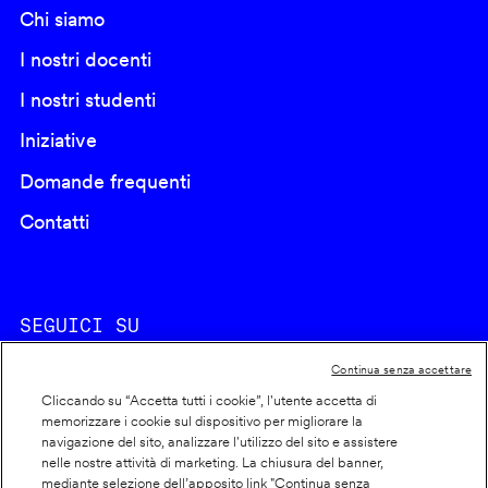
Chi siamo
I nostri docenti
I nostri studenti
Iniziative
Domande frequenti
Contatti
SEGUICI SU
Continua senza accettare
Cliccando su “Accetta tutti i cookie”, l'utente accetta di
memorizzare i cookie sul dispositivo per migliorare la
navigazione del sito, analizzare l'utilizzo del sito e assistere
nelle nostre attività di marketing. La chiusura del banner,
Footer
Cookie policy
mediante selezione dell’apposito link "Continua senza