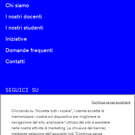
Chi siamo
I nostri docenti
I nostri studenti
Iniziative
Domande frequenti
Contatti
SEGUICI SU
Continua senza accettare
Cliccando su “Accetta tutti i cookie”, l'utente accetta di
memorizzare i cookie sul dispositivo per migliorare la
navigazione del sito, analizzare l'utilizzo del sito e assistere
nelle nostre attività di marketing. La chiusura del banner,
Footer
Cookie policy
mediante selezione dell’apposito link "Continua senza