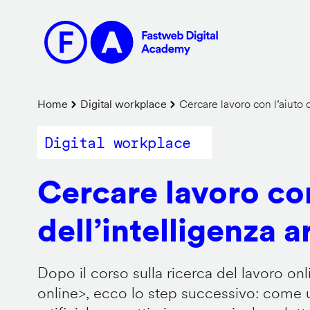
Salta
al
contenuto
principale
Briciole
Home
Digital workplace
Cercare lavoro con l’aiuto de
di
Digital workplace
pane
Cercare lavoro con
dell’intelligenza ar
Dopo il corso sulla ricerca del lavoro onl
online
>, ecco lo step successivo: come us