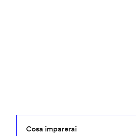
video
URL
Cosa imparerai