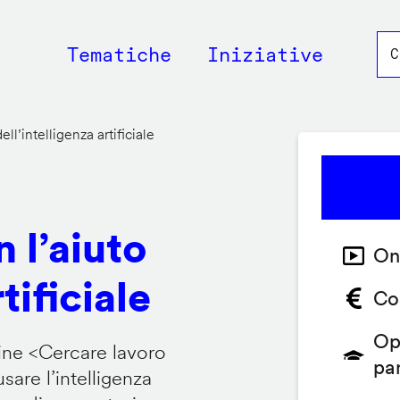
Main
Tematiche
Iniziative
navigation
ll’intelligenza artificiale
 l’aiuto
On
tificiale
Co
Op
ine <
Cercare lavoro
pa
are l’intelligenza