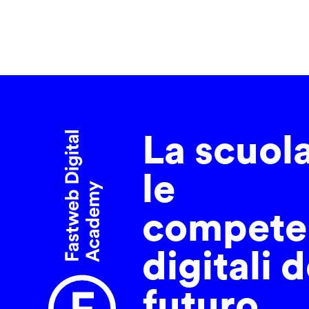
La scuol
le
compete
digitali d
futuro