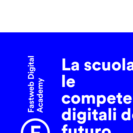
La scuol
le
compete
digitali d
futuro