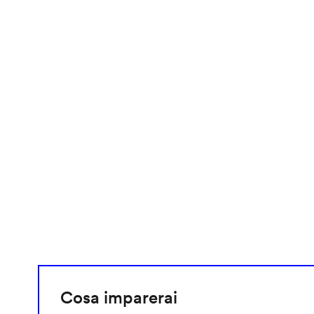
video
URL
Cosa imparerai