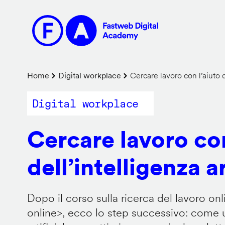
Salta
al
contenuto
principale
Briciole
Home
Digital workplace
Cercare lavoro con l’aiuto de
di
Digital workplace
pane
Cercare lavoro con
dell’intelligenza ar
Dopo il corso sulla ricerca del lavoro onl
online
>, ecco lo step successivo: come us