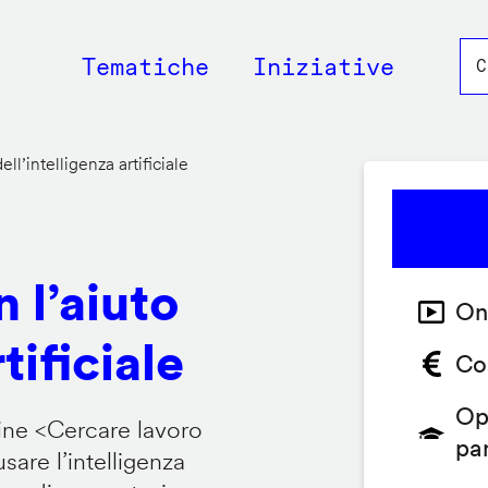
Main
Tematiche
Iniziative
navigation
ll’intelligenza artificiale
 l’aiuto
On
tificiale
Co
Op
ine <
Cercare lavoro
pa
are l’intelligenza