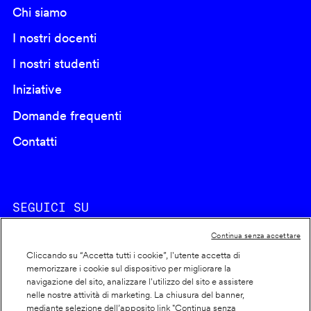
Chi siamo
I nostri docenti
I nostri studenti
Iniziative
Domande frequenti
Contatti
SEGUICI SU
Continua senza accettare
Cliccando su “Accetta tutti i cookie”, l'utente accetta di
memorizzare i cookie sul dispositivo per migliorare la
navigazione del sito, analizzare l'utilizzo del sito e assistere
nelle nostre attività di marketing. La chiusura del banner,
Footer
Cookie policy
mediante selezione dell’apposito link "Continua senza