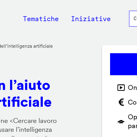
Main
Tematiche
Iniziative
navigation
ll’intelligenza artificiale
 l’aiuto
On
tificiale
Co
Op
ine <
Cercare lavoro
pa
are l’intelligenza