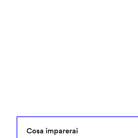
video
URL
Cosa imparerai