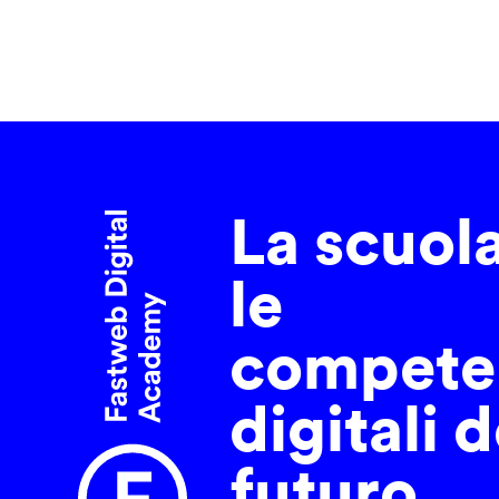
La scuol
le
compete
digitali d
futuro