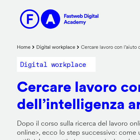
Salta
al
contenuto
principale
Briciole
Home
Digital workplace
Cercare lavoro con l’aiuto de
di
Digital workplace
pane
Cercare lavoro con
dell’intelligenza ar
Dopo il corso sulla ricerca del lavoro onl
online
>, ecco lo step successivo: come us