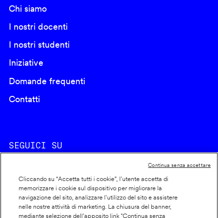
Chi siamo
I nostri docenti
I nostri studenti
Iniziative
Domande frequenti
Contatti
SEGUICI SU
Continua senza accettare
Cliccando su “Accetta tutti i cookie”, l'utente accetta di
memorizzare i cookie sul dispositivo per migliorare la
navigazione del sito, analizzare l'utilizzo del sito e assistere
nelle nostre attività di marketing. La chiusura del banner,
Footer
Cookie policy
mediante selezione dell’apposito link "Continua senza