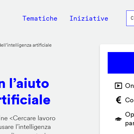
Main
Tematiche
Iniziative
navigation
ll’intelligenza artificiale
 l’aiuto
On
tificiale
Co
Op
ine <
Cercare lavoro
pa
are l’intelligenza