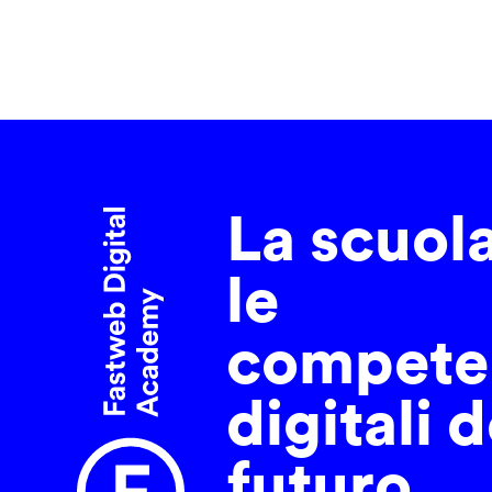
La scuol
le
compete
digitali d
futuro