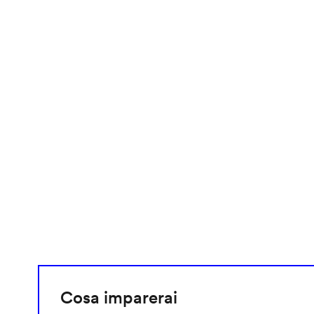
video
URL
Cosa imparerai