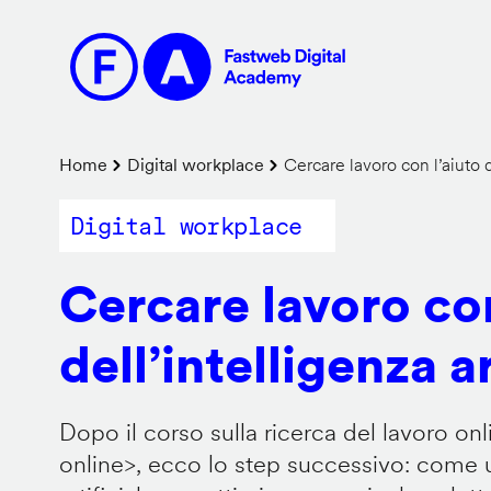
Salta
al
contenuto
principale
Briciole
Home
Digital workplace
Cercare lavoro con l’aiuto de
di
Digital workplace
pane
Cercare lavoro con
dell’intelligenza ar
Dopo il corso sulla ricerca del lavoro onl
online
>, ecco lo step successivo: come us