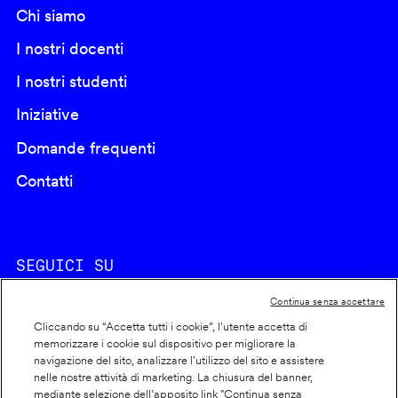
Chi siamo
I nostri docenti
I nostri studenti
Iniziative
Domande frequenti
Contatti
SEGUICI SU
Continua senza accettare
Cliccando su “Accetta tutti i cookie”, l'utente accetta di
memorizzare i cookie sul dispositivo per migliorare la
navigazione del sito, analizzare l'utilizzo del sito e assistere
nelle nostre attività di marketing. La chiusura del banner,
Footer
Cookie policy
mediante selezione dell’apposito link "Continua senza