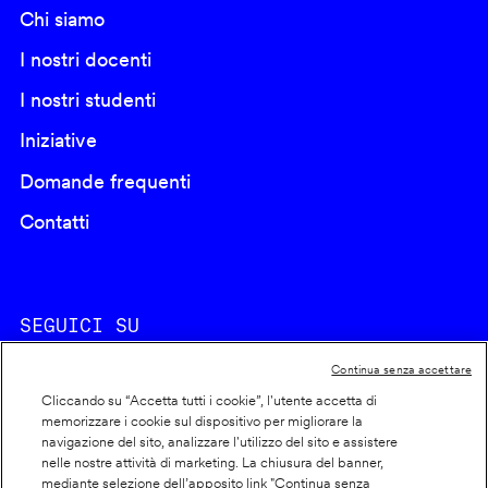
Chi siamo
I nostri docenti
I nostri studenti
Iniziative
Domande frequenti
Contatti
SEGUICI SU
Continua senza accettare
Cliccando su “Accetta tutti i cookie”, l'utente accetta di
memorizzare i cookie sul dispositivo per migliorare la
navigazione del sito, analizzare l'utilizzo del sito e assistere
nelle nostre attività di marketing. La chiusura del banner,
Footer
Cookie policy
mediante selezione dell’apposito link "Continua senza