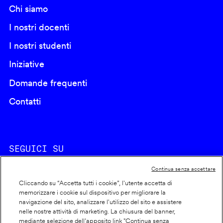
Chi siamo
I nostri docenti
I nostri studenti
Iniziative
Domande frequenti
Contatti
SEGUICI SU
Continua senza accettare
Cliccando su “Accetta tutti i cookie”, l'utente accetta di
memorizzare i cookie sul dispositivo per migliorare la
navigazione del sito, analizzare l'utilizzo del sito e assistere
nelle nostre attività di marketing. La chiusura del banner,
Footer
Cookie policy
mediante selezione dell’apposito link "Continua senza