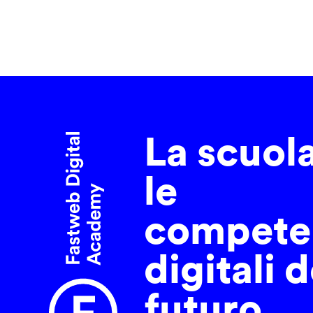
La scuol
le
compete
digitali d
futuro