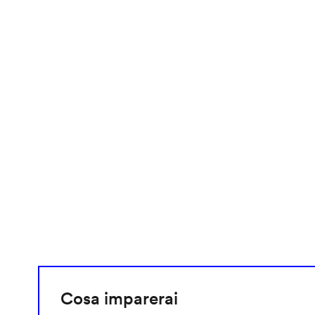
video
URL
Cosa imparerai