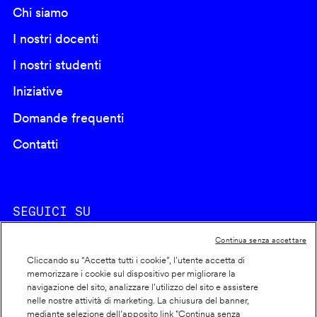
Chi siamo
I nostri docenti
I nostri studenti
Iniziative
Domande frequenti
Contatti
SEGUICI SU
Continua senza accettare
Cliccando su “Accetta tutti i cookie”, l'utente accetta di
memorizzare i cookie sul dispositivo per migliorare la
navigazione del sito, analizzare l'utilizzo del sito e assistere
nelle nostre attività di marketing. La chiusura del banner,
Footer
Cookie policy
mediante selezione dell’apposito link "Continua senza